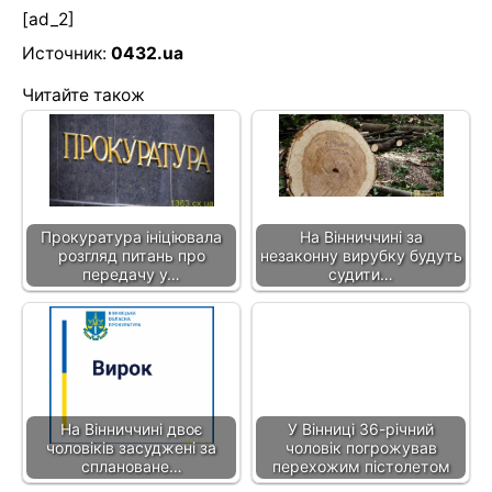
[ad_2]
Источник:
0432.ua
Читайте також
Прокуратура ініціювала
На Вінниччині за
розгляд питань про
незаконну вирубку будуть
передачу у…
судити…
На Вінниччині двоє
У Вінниці 36-річний
чоловіків засуджені за
чоловік погрожував
сплановане…
перехожим пістолетом