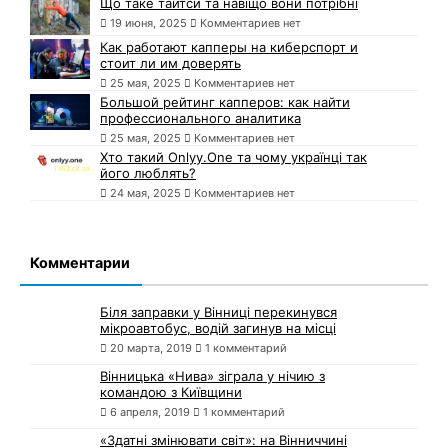
Що таке тайтси та навіщо вони потрібні
19 июня, 2025
Комментариев нет
Как работают капперы на киберспорт и
стоит ли им доверять
25 мая, 2025
Комментариев нет
Большой рейтинг капперов: как найти
профессионального аналитика
25 мая, 2025
Комментариев нет
Хто такий Onlyy.One та чому українці так
його люблять?
24 мая, 2025
Комментариев нет
Комментарии
Біля заправки у Вінниці перекинувся
мікроавтобус, водій загинув на місці
20 марта, 2019
1 комментарий
Вінницька «Нива» зіграла у нічию з
командою з Київщини
6 апреля, 2019
1 комментарий
«Здатні змінювати світ»: на Вінниччині
триває виставка, що присвячена