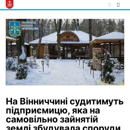
Skip
to
content
На Вінниччині судитимуть
підприємицю, яка на
самовільно зайнятій
землі збудувала споруди