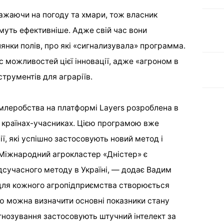
ажаючи на погоду та хмари, тож власник
муть ефективніше. Адже свій час вони
янки полів, про які «сигнализувала» программа.
 можливостей цієї інновації, адже «агроном в
трументів для аграріїв.
емлеробства на платформі Layers розроблена в
15 країнах-учасниках. Цією програмою вже
ії, які успішно застосовують новий метод і
 Міжнародний агрокластер «Дністер» є
сучасного методу в Україні, — додає Вадим
 для кожного агропідприємства створюється
ою можна визначити основні показники стану
огнозування застосовують штучний інтелект за