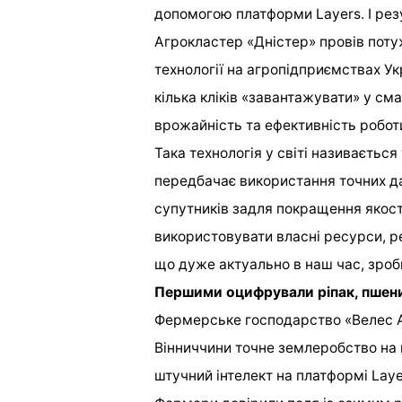
допомогою платформи Layers. І рез
Агрокластер «Дністер» провів пот
технології на агропідприємствах Ук
кілька кліків «завантажувати» у см
врожайність та ефективність робот
Така технологія у світі називаєтьс
передбачає використання точних да
супутників задля покращення якос
використовувати власні ресурси, ре
що дуже актуально в наш час, зроб
Першими оцифрували ріпак, пшени
Фермерське господарство «Велес А
Вінниччини точне землеробство на 
штучний інтелект на платформі Laye