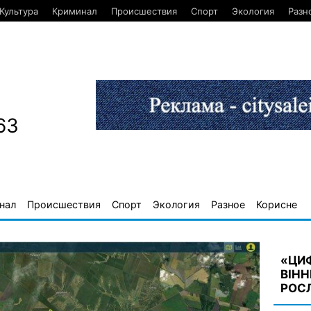
Культура
Криминал
Происшествия
Спорт
Экология
Разн
63
нал
Происшествия
Спорт
Экология
Разное
Корисне
«ЦИФ
ВІНН
РОС