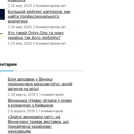
25 мая, 2025
Комментариев нет
Большой рейтинг капперов: как
найти профессионального
аналитика
25 мая, 2025
Комментариев нет
Хто такий Onlyy.One та чому
українці так його люблять?
24 мая, 2025
Комментариев нет
ентарии
Біля заправки у Вінниці
перекинувся мікроавтобус, водій
загинув на місці
20 марта, 2019
1 комментарий
Вінницька «Нива» зіграла у нічию
з командою з Київщини
6 апреля, 2019
1 комментарий
«Здатні змінювати світ»: на
Вінниччині триває виставка, що
присвячена українкам-
науковицям