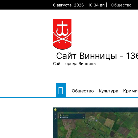
Skip
6 августа, 2026 - 10:34 дп
Общество
to
content
Сайт Винницы - 13
Сайт города Винницы
Общество
Культура
Крими