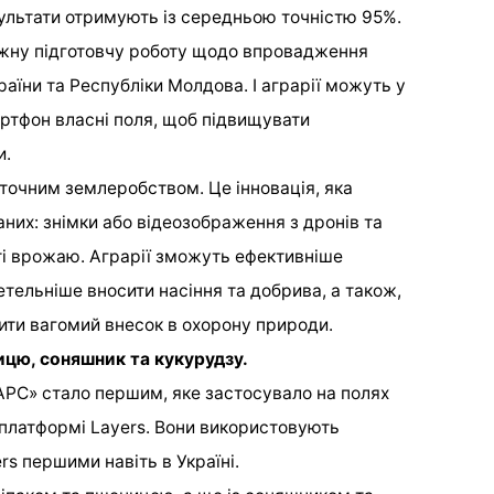
ультати отримують із середньою точністю 95%.
ужну підготовчу роботу щодо впровадження
раїни та Республіки Молдова. І аграрії можуть у
артфон власні поля, щоб підвищувати
и.
я точним землеробством. Це інновація, яка
них: знімки або відеозображення з дронів та
ті врожаю. Аграрії зможуть ефективніше
тельніше вносити насіння та добрива, а також,
ити вагомий внесок в охорону природи.
цю, соняшник та кукурудзу.
РС» стало першим, яке застосувало на полях
платформі Layers. Вони використовують
rs першими навіть в Україні.