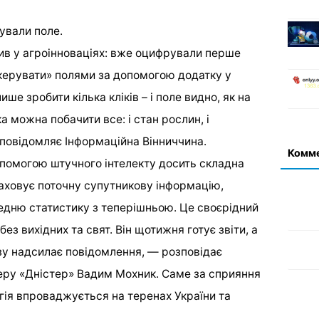
ували поле.
ив у агроінноваціях: вже оцифрували перше
керувати» полями за допомогою додатку у
ше зробити кілька кліків – і поле видно, як на
а можна побачити все: і стан рослин, і
е повідомляє Інформаційна Вінниччина.
Комм
допомогою штучного інтелекту досить складна
раховує поточну супутникову інформацію,
едню статистику з теперішньою. Це своєрідний
ез вихідних та свят. Він щотижня готує звіти, а
зу надсилає повідомлення, — розповідає
ру «Дністер» Вадим Мохник. Саме за сприяння
гія впроваджується на теренах України та