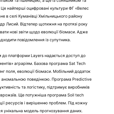
іпаком та пшеницею, а ще із соняшником та
 Це найперші оцифровані культури ФГ «Велес
не в селі Куманівці Хмільницького району
ндр Лисий. Відтепер щотижня на протязі року
вати нові звіти щодо еволюції біомаси. Адже
адходити повідомлення із супутника.
 до платформи Layers надається доступ до
ментів» аграріям. Базова програма Sat Tech
нг поля, еволюції біомаси. Мобільний додаток
з аномальною поведінкою. Програма Predictive
уктивність та логістику, підтримує виробників
 врожаїв. Ще потужніша програма Soil tech
ції ресурсів і вирішенню проблем. Під кожну
я унікальна модель прогнозування даних.