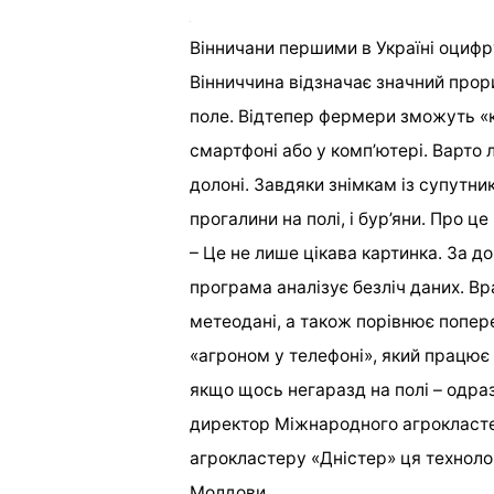
Вінничани першими в Україні оцифр
Вінниччина відзначає значний прор
поле. Відтепер фермери зможуть «
смартфоні або у комп’ютері. Варто ли
долоні. Завдяки знімкам із супутник
прогалини на полі, і бур’яни. Про ц
– Це не лише цікава картинка. За 
програма аналізує безліч даних. В
метеодані, а також порівнює попер
«агроном у телефоні», який працює б
якщо щось негаразд на полі – одра
директор Міжнародного агрокласте
агрокластеру «Дністер» ця техноло
Молдови.