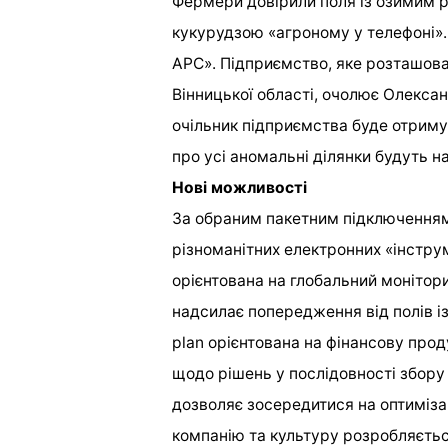
Фермери довірили поля із озимим р
кукурудзою «агроному у телефоні».
АРС». Підприємство, яке розташова
Вінницької області, очолює Олекса
очільник підприємства буде отриму
про усі аномальні ділянки будуть н
Нові можливості
За обраним пакетним підключенням
різноманітних електронних «інстру
орієнтована на глобальний монітори
надсилає попередження від полів і
plan орієнтована на фінансову прод
щодо рішень у послідовності збору
дозволяє зосередитися на оптиміза
компанію та культуру розробляєтьс