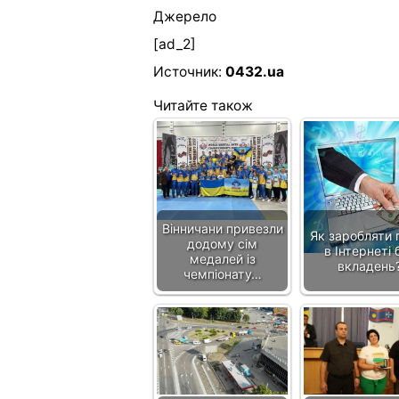
Джерело
[ad_2]
Источник:
0432.ua
Читайте також
Вінничани привезли
Як заробляти 
додому сім
в Інтернеті 
медалей із
вкладень
чемпіонату…