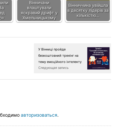
чили
Вінничани
Вінниччина увійшла
За
влаштували
в десятку лідерів за
ред
яскравий дрифт у
кількістю…
ю»
Хмельницькому
У Вінниці пройде
безкоштовний тренінг на
тему емоційного інтелекту
Следующая запись
обходимо
авторизоваться
.