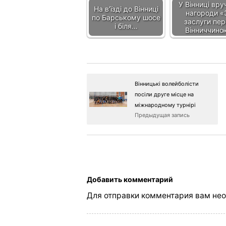
У Вінниці вру
На в’їзді до Вінниці
нагороди «
по Барському шосе
заслуги пе
і біля…
Вінниччино
Вінницькі волейболісти
посіли друге місце на
міжнародному турнірі
Предыдущая запись
Добавить комментарий
Для отправки комментария вам не