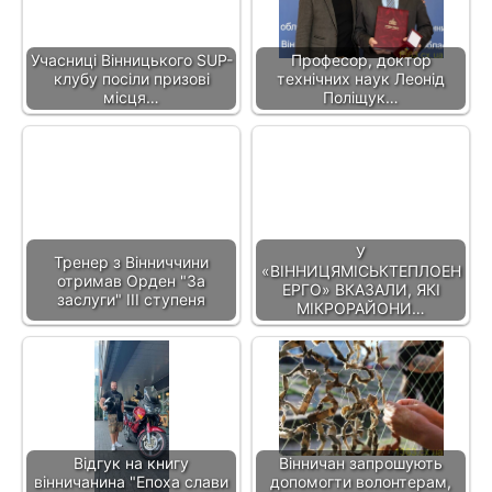
Учасниці Вінницького SUP-
Професор, доктор
клубу посіли призові
технічних наук Леонід
місця…
Поліщук…
У
Тренер з Вінниччини
«ВІННИЦЯМІСЬКТЕПЛОЕН
отримав Орден "За
ЕРГО» ВКАЗАЛИ, ЯКІ
заслуги" III ступеня
МІКРОРАЙОНИ…
Відгук на книгу
Вінничан запрошують
вінничанина "Епоха слави
допомогти волонтерам,