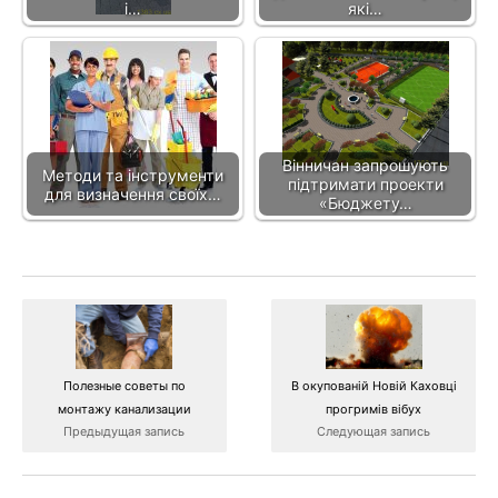
і…
які…
Вінничан запрошують
Методи та інструменти
підтримати проекти
для визначення своїх…
«Бюджету…
В окупованій Новій Каховці
Полезные советы по
прогримів вібух
монтажу канализации
Следующая запись
Предыдущая запись