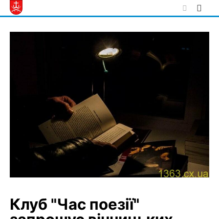
Skip
to
content
Клуб "Час поезії"