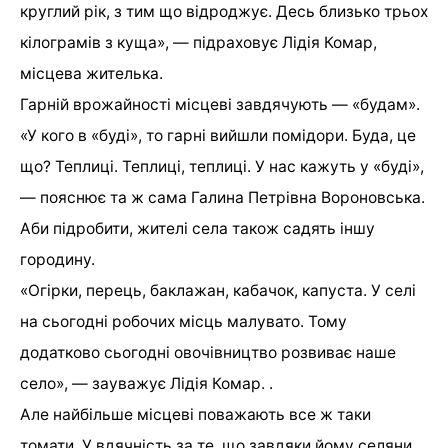
круглий рік, з тим що відроджує. Десь близько трьох
кілограмів з куща», — підраховує Лідія Комар,
місцева жителька.
Гарній врожайності місцеві завдячують — «будам».
«У кого в «буді», то гарні вийшли помідори. Буда, це
що? Теплиці. Теплиці, теплиці. У нас кажуть у «буді»,
— пояснює та ж сама Галина Петрівна Вороновська.
Аби підробити, жителі села також садять іншу
городину.
«Огірки, перець, баклажан, кабачок, капуста. У селі
на сьогодні робочих місць малувато. Тому
додатково сьогодні овочівництво розвиває наше
село», — зауважує Лідія Комар. .
Але найбільше місцеві поважають все ж таки
томати. У вдячність за те, що завдяки йому селяни