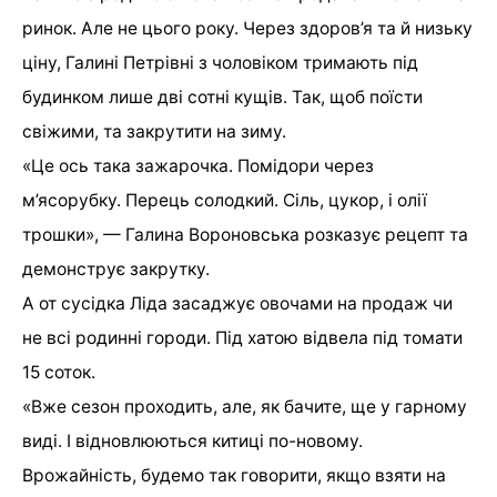
ринок. Але не цього року. Через здоров’я та й низьку
ціну, Галині Петрівні з чоловіком тримають під
будинком лише дві сотні кущів. Так, щоб поїсти
свіжими, та закрутити на зиму.
«Це ось така зажарочка. Помідори через
м’ясорубку. Перець солодкий. Сіль, цукор, і олії
трошки», — Галина Вороновська розказує рецепт та
демонструє закрутку.
А от сусідка Ліда засаджує овочами на продаж чи
не всі родинні городи. Під хатою відвела під томати
15 соток.
«Вже сезон проходить, але, як бачите, ще у гарному
виді. І відновлюються китиці по-новому.
Врожайність, будемо так говорити, якщо взяти на