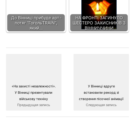
До Вінниці прибуде арт-
НА ФРОНТІ ЗАГИНУЛО
потяг “ГогольTRAIN”,
ШЕСТЕРО ЗАХИСНИКІВ З
який…
ВІННИЧЧИНИ
«На захисті незалежності».
У Вінниці вдруге
У Вінниці презентували
встановили рекорд зі
військову техніку
створення пісочної анімації
Предыдущая запись
Следующая запись