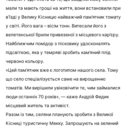
мали та мають гроші на життя, вони встановили при
в’їзді у Велику Кісницю найважчий пам’ятник томату
у світі. Його вага – вісім тонн. Витесали його з
велетенської брили привезеної з місцевого кар’єру.
Найближчим помідор з пісковику удосконалять
підсвіткою, яка у темряві зробить кам’яний плід
червоно кольору.
«Цей пам’ятник вже є логотипом нашого села. Тому
що село спеціалізується саме на вирощенню
томатів. Ми вирішили увіковічити те, чим займалися
люди останніх 70 років», — каже Андрій Федик
місцевий житель та активіст.
Разом із тим, селяни планують зробити з Великої
Кісниці туристичну Мекку. Запрошують на зелений