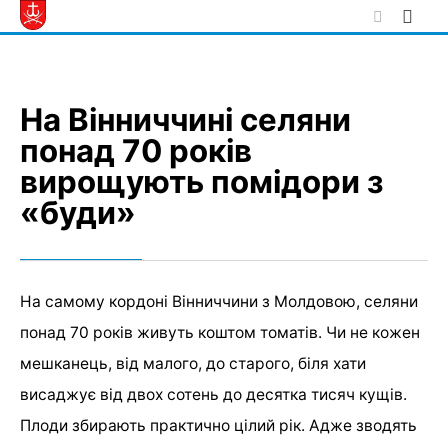
Skip
to
content
На Вінниччині селяни
понад 70 років
вирощують помідори з
«буди»
На самому кордоні Вінниччини з Молдовою, селяни
понад 70 років живуть коштом томатів. Чи не кожен
мешканець, від малого, до старого, біля хати
висаджує від двох сотень до десятка тисяч кущів.
Плоди збирають практично цілий рік. Адже зводять