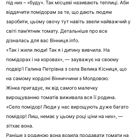
під них – «буду». Так місцеві називають теплиці. Аби
віддячити помідорам за те, що дають людям
заробити, цьому овочу тут навіть звели найважчий у
світі пам’ятник томату. Детальніше про все
дізналась для вас Вінниця.info.
«Так і жили люди! Так я і дитину вивчила. На
помідорах і на коровах», — зауважує на своєму
подвір’ї Галина Петрівна з села Велика Кісниця, що
на самому кордоні Вінниччини з Молдовою.
Жінка пригадує, як від самого малечку
вирощуванню томатів виживала вся її родина.
«Село помідор! Люди у нас вирощують дуже багато
помідор! Лиш, немає у цьому році ціни на них», —
зітхає вона.
Раніше з родиною вона возила продавати томати на