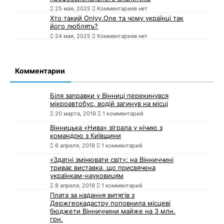
25 мая, 2025
Комментариев нет
Хто такий Onlyy.One та чому українці так
його люблять?
24 мая, 2025
Комментариев нет
Комментарии
Біля заправки у Вінниці перекинувся
мікроавтобус, водій загинув на місці
20 марта, 2019
1 комментарий
Вінницька «Нива» зіграла у нічию з
командою з Київщини
6 апреля, 2019
1 комментарий
«Здатні змінювати світ»: на Вінниччині
триває виставка, що присвячена
українкам-науковицям
8 апреля, 2019
1 комментарий
Плата за надання витягів з
Держгеокадастру поповнила місцеві
бюджети Вінниччини майже на 3 млн.
грн.