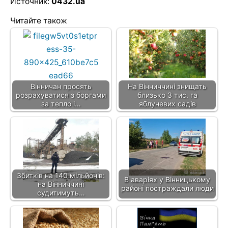
Источник:
0432.ua
Читайте також
Вінничан просять
На Вінниччині знищать
розрахуватися з боргами
близько 3 тис. га
за тепло і…
яблуневих садів
Збитків на 140 мільйонів:
В аваріях у Вінницькому
на Вінниччині
районі постраждали люди
судитимуть…