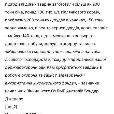
підгодівлі диких тварин заготовили більш як 200
тонн сіна, понад 100 тис. шт. гіллячкового корму,
приблизно 200 тонн кукурудзи в качанах, 150 тонн
зерна ячменю, вівса та зерновідходів, коренеплодів
– майже 140 тонн, а для мешканців вольєрів –
додатково гарбузи, жолуді, люцерну та силос.
«Мисливське господарство – неодмінна частина
лісового господарства, тому для працівників нашої
держлісохорони одним із пріоритетних завдань в
роботі є охорона та захист, відтворення і
використання мисливського фонду»,
– зазначив
начальник Вінницького ОУЛМГ Анатолій Бондар.
Джерело
[ad_2]