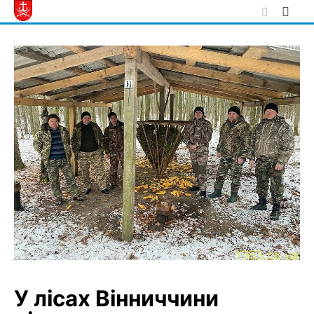
Skip
to
content
У лісах Вінниччини