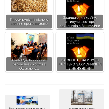
Захищаючи Україну,
Плюси купівлі якісного
загинули шестеро
насіння ярого ячменю
захисників з Вінниччини
Громади Вінниччини
НА ФРОНТІ ЗАГИНУЛО
отримають кошти з
ШЕСТЕРО ЗАХИСНИКІВ З
обласного…
ВІННИЧЧИНИ
Таможенные услуги: виды и
У Калинівській ЦРЛ