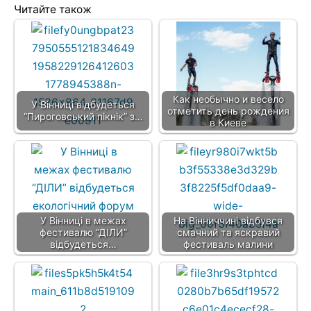
Читайте також
Как необычно и весело
У Вінниці відбудеться
отметить день рождения
“Пироговський пікнік” з…
в Киеве
У Вінниці в межах
На Вінниччині відбувся
фестивалю “ДІЛИ”
смачний та яскравий
відбудеться…
фестиваль малини