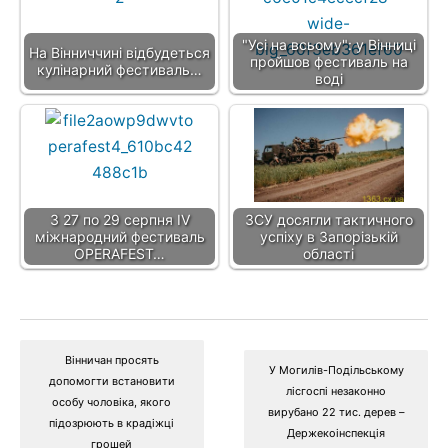
"Усі на всьому": у Вінниці
На Вінниччині відбудеться
пройшов фестиваль на
кулінарний фестиваль…
воді
З 27 по 29 серпня IV
ЗСУ досягли тактичного
міжнародний фестиваль
успіху в Запорізькій
OPERAFEST…
області
Вінничан просять
У Могилів-Подільському
допомогти встановити
лісгоспі незаконно
особу чоловіка, якого
вирубано 22 тис. дерев –
підозрюють в крадіжці
Держекоінспекція
грошей