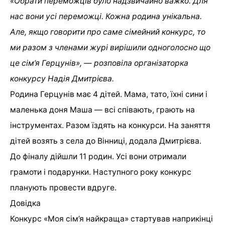
«Обрати переможців було надзвичайно важко. Для
нас вони усі переможці. Кожна родина унікальна.
Але, якщо говорити про саме сімейний конкурс, то
ми разом з членами журі вирішили одноголосно що
це сім’я Герцунів», — розповіла організаторка
конкурсу Надія Дмитрієва.
Родина Герцунів має 4 дітей. Мама, тато, їхні сини і
маленька доня Маша — всі співають, грають на
інструментах. Разом їздять на конкурси. На заняття
дітей возять з села до Вінниці, додала Дмитрієва.
До фіналу дійшли 11 родин. Усі вони отримали
грамоти і подарунки. Наступного року конкурс
планують провести вдруге.
Довідка
Конкурс «Моя сім’я найкраща» стартував наприкінці