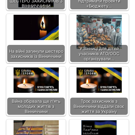
ШЕСТЕРО ЗАХИСНИКІВ З
підтримати проекти
ВІННИЧЧИНИ
«Бюджету…
У Вінниці для дітей
На війні загинули шестеро
учасників АТО/ООС
захисників із Вінниччини
організували…
Війна обірвала ще п'ять
Троє захисників з
молодих життів з
Вінниччини віддали своє
Вінниччини
життя за Україну