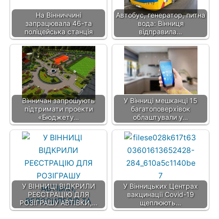
На Вінниччині
Автобус, генератор, питна
запрацювала 46-та
вода: Вінниця
поліцейська станція
відправила…
Вінничан запрошують
У Вінниці мешканці 15
підтримати проекти
багатоповерхівок
«Бюджету…
облаштували у…
У ВІННИЦІ ВІДКРИЛИ
У Вінницьких Центрах
РЕЄСТРАЦІЮ ДЛЯ
вакцинації Covid-19
РОЗІГРАШУ АВТІВКИ,…
щеплюють…