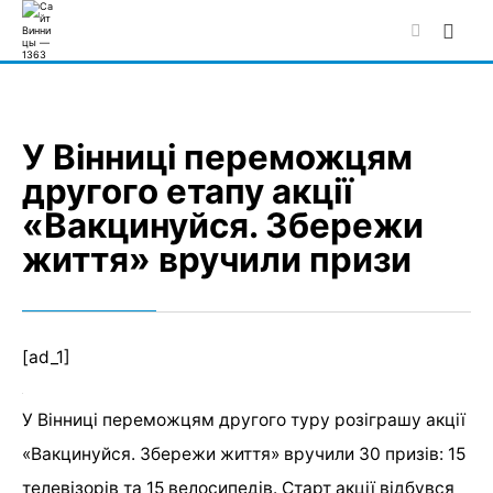
Skip
to
content
У Вінниці переможцям
другого етапу акції
«Вакцинуйся. Збережи
життя» вручили призи
[ad_1]
У Вінниці переможцям другого туру розіграшу акції
«Вакцинуйся. Збережи життя» вручили 30 призів: 15
телевізорів та 15 велосипедів. Старт акції відбувся