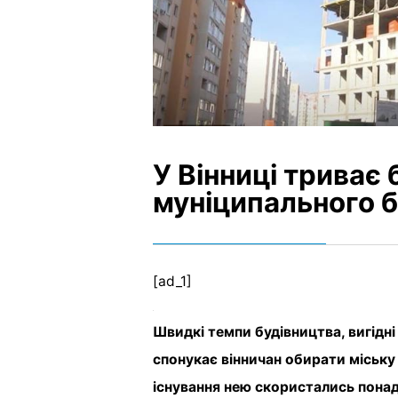
У Вінниці триває 
муніципального 
[ad_1]
Швидкі темпи будівництва, вигідні 
спонукає вінничан обирати міську
існування нею скористались понад