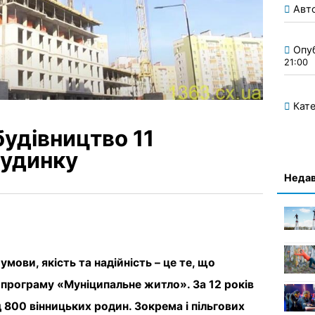
Авт
Опу
21:00
Кате
будівництво 11
будинку
Недав
умови, якість та надійність – це те, що
 програму «Муніципальне житло». За 12 років
 800 вінницьких родин. Зокрема і пільгових