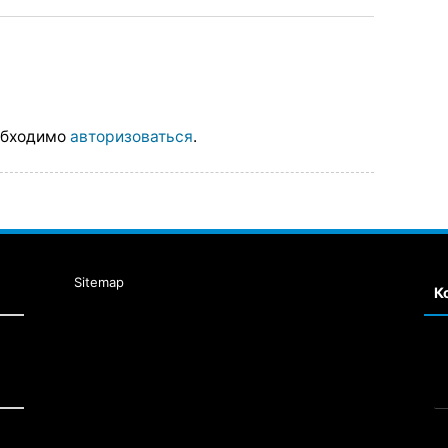
обходимо
авторизоваться
.
Sitemap
К