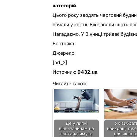
категорій.
Цього року зводять черговий будино
почали у квітні. Вже звели шість пов
Нагадаємо, У Вінниці триває будівн
Бортняка
Джерело
[ad_2]
Источник:
0432.ua
Читайте також
Де у липні
Як вибрат
вінничанинам не
найкращі дже
постачатимуть
для якісно