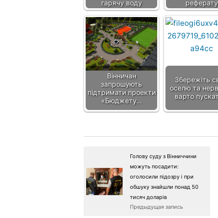
гарячу воду
реферату
Вінничан
Збережіть с
запрошують
оселю та нерв
підтримати проекти
варто пуска
«Бюджету…
Голову суду з Вінниччини
можуть посадити:
оголосили підозру і при
обшуку знайшли понад 50
тисяч доларів
Предыдущая запись