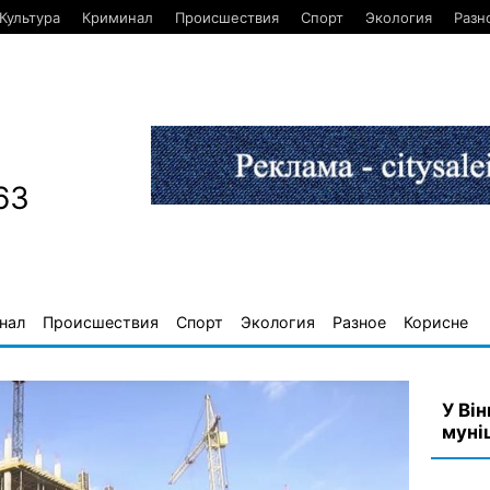
Культура
Криминал
Происшествия
Спорт
Экология
Разн
63
нал
Происшествия
Спорт
Экология
Разное
Корисне
У Він
муні