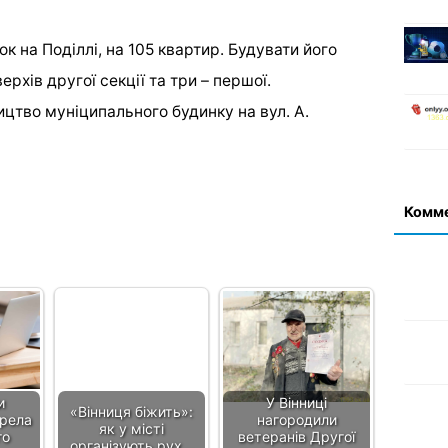
к на Поділлі, на 105 квартир. Будувати його
ерхів другої секції та три – першої.
ицтво муніципального будинку на вул. А.
Комм
и
У Вінниці
«Вінниця біжить»:
рела
нагородили
як у місті
го
ветеранів Другої
організують рух…