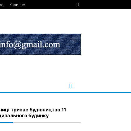
ое
Корисне
ниці триває будівництво 11
ципального будинку