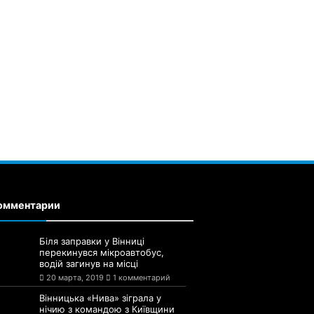
омментарии
Біля заправки у Вінниці
перекинувся мікроавтобус,
водій загинув на місці
20 марта, 2019
1 комментарий
Вінницька «Нива» зіграла у
нічию з командою з Київщини