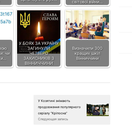
світової війни…
У БОЯХ ЗА УКРАЇНУ
вою
ЗАГИНУЛИ
Визначили 300
и: чи
ЧЕТВЕРО
кращих шкіл
ти…
ЗАХИСНИКІВ З
Вінниччини
ВІННИЧЧИНИ
У Козятині знімають
продовження популярного
серіалу “Кріпосна”
Следующая запись