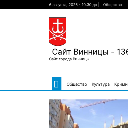
Skip
6 августа, 2026 - 10:30 дп
Общество
to
content
Сайт Винницы - 13
Сайт города Винницы
Общество
Культура
Крими