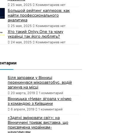
25 мая, 2025
Комментариев нет
Большой рейтинг капперов: как
найти профессионального
аналитика
25 мая, 2025
Комментариев нет
Хто такий Onlyy.One та чому
українці так його люблять?
24 мая, 2025
Комментариев нет
ентарии
Біля заправки у Вінниці
перекинувся мікроавтобус, водій
загинув на місці
20 марта, 2019
1 комментарий
Вінницька «Нива» зіграла у нічию
з командою з Київщини
6 апреля, 2019
1 комментарий
«Здатні змінювати світ»: на
Вінниччині триває виставка, що
присвячена українкам-
науковицям