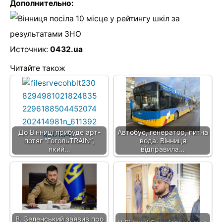
Дополнительно:
Источник:
0432.ua
Читайте також
До Вінниці прибуде арт-
Автобус, генератор, питна
потяг “ГогольTRAIN”,
вода: Вінниця
який…
відправила…
В. Зеленський заявив про