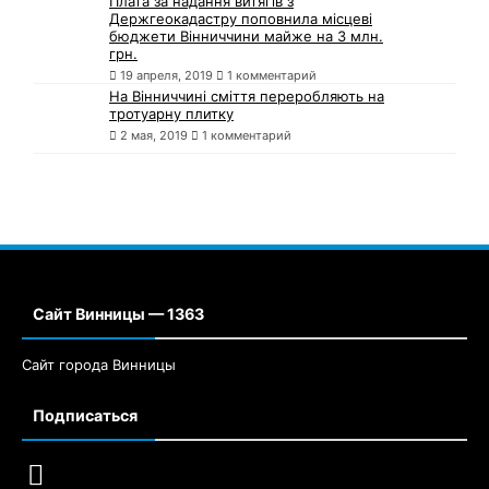
Плата за надання витягів з
Держгеокадастру поповнила місцеві
бюджети Вінниччини майже на 3 млн.
грн.
19 апреля, 2019
1 комментарий
На Вінниччині сміття переробляють на
тротуарну плитку
2 мая, 2019
1 комментарий
Сайт Винницы — 1363
Сайт города Винницы
Подписаться