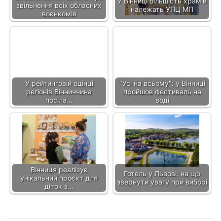
У Вінниці більшість храмів
звільнення всіх обласних
належать УПЦ МП
воєнкомів
У рейтинговій оцінці
"Усі на всьому": у Вінниці
регіонів Вінниччина
пройшов фестиваль на
посіла…
воді
Вінниця реалізує
Готель у Львові: на що
унікальний проєкт для
звернути увагу при виборі
діток з…