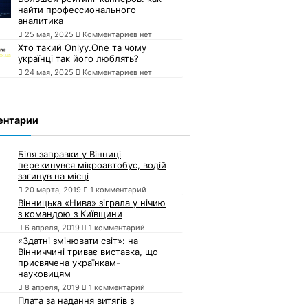
найти профессионального
аналитика
25 мая, 2025
Комментариев нет
Хто такий Onlyy.One та чому
українці так його люблять?
24 мая, 2025
Комментариев нет
ентарии
Біля заправки у Вінниці
перекинувся мікроавтобус, водій
загинув на місці
20 марта, 2019
1 комментарий
Вінницька «Нива» зіграла у нічию
з командою з Київщини
6 апреля, 2019
1 комментарий
«Здатні змінювати світ»: на
Вінниччині триває виставка, що
присвячена українкам-
науковицям
8 апреля, 2019
1 комментарий
Плата за надання витягів з