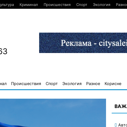
ультура
Криминал
Происшествия
Спорт
Экология
Разно
63
нал
Происшествия
Спорт
Экология
Разное
Корисне
ВАЖЛ
Авт