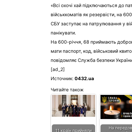
«Всі охочі хай підключаються до па
військкоматів як резервісти, на 60
СБУ заступає на патрулювання у ві
панікувати.
На 600-річчя, 68 приймають добров
мати паспорт, код, військовий квито
повідомляє Служба безпеки України
[ad_2]
Источник:
0432.ua
Читайте також
На передов
11 країн прийняли