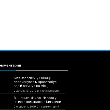
омментарии
Біля заправки у Вінниці
перекинувся мікроавтобус,
водій загинув на місці
20 марта, 2019
1 комментарий
Вінницька «Нива» зіграла у
нічию з командою з Київщини
6 апреля, 2019
1 комментарий