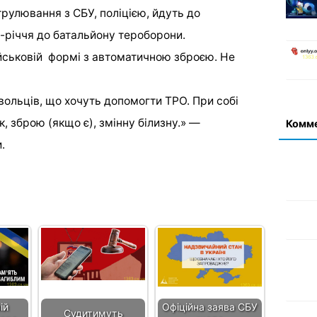
трулювання з СБУ, поліцією, йдуть до
0-річчя до батальйону тероборони.
йськовій формі з автоматичною зброєю. Не
ольців, що хочуть допомогти ТРО. При собі
к, зброю (якщо є), змінну білизну.» —
Комм
.
ій
Офіційна заява СБУ
Судитимуть