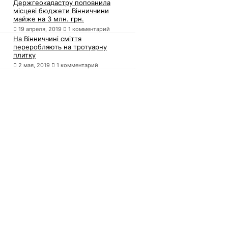
Держгеокадастру поповнила
місцеві бюджети Вінниччини
майже на 3 млн. грн.
19 апреля, 2019
1 комментарий
На Вінниччині сміття
переробляють на тротуарну
плитку
2 мая, 2019
1 комментарий