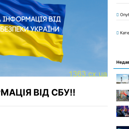
Опу
Кате
Недав
АЦІЯ ВІД СБУ!!