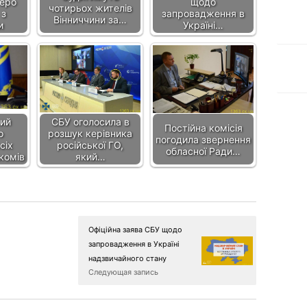
теро
щодо
чотирьох жителів
 з
запровадження в
Вінниччини за…
и
Україні…
кий
СБУ оголосила в
Постійна комісія
о
розшук керівника
погодила звернення
сіх
російської ГО,
обласної Ради…
комів
який…
Офіційна заява СБУ щодо
запровадження в Україні
надзвичайного стану
Следующая запись