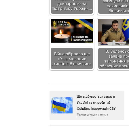
загинули п'я
декларацію на
захисників
підтримку України…
Вінниччин
В. Зеленсь
Війна обірвала ще
заявив пр
п'ять молодих
звільнення в
життів з Вінниччини
обласних воєн
Що відбувається зараз в
Україні та як робити?
Офіційна інформація СБУ
Предыдущая запись