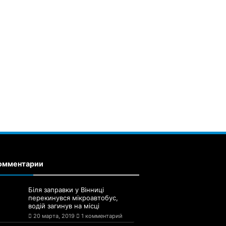
омментарии
Біля заправки у Вінниці
перекинувся мікроавтобус,
водій загинув на місці
20 марта, 2019
1 комментарий