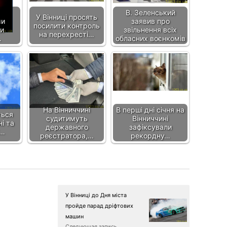
В. Зеленський
У Вінниці просять
ми
заявив про
посилити контроль
и
звільнення всіх
на перехресті…
…
обласних воєнкомів
На Вінниччині
В перші дні січня на
ться
судитимуть
Вінниччині
ні та
державного
зафіксували
?…
реєстратора,…
рекордну…
У Вінниці до Дня міста
пройде парад дріфтових
машин
Следующая запись