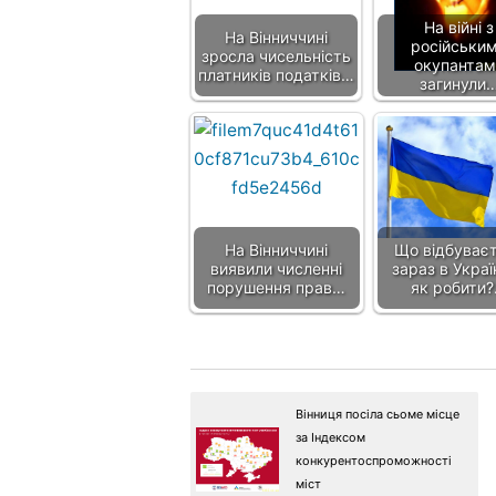
На війні з
На Вінниччині
російськи
зросла чисельність
окупантам
платників податків…
загинули
На Вінниччині
Що відбуває
виявили численні
зараз в Украї
порушення прав…
як робити
Вінниця посіла сьоме місце
за Індексом
конкурентоспроможності
міст