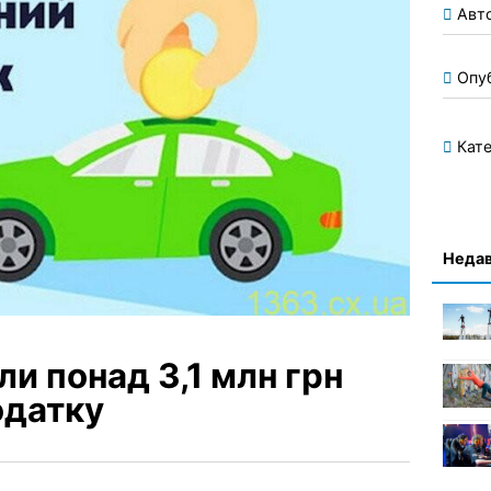
Авт
Опу
Кате
Недав
ли понад 3,1 млн грн
одатку