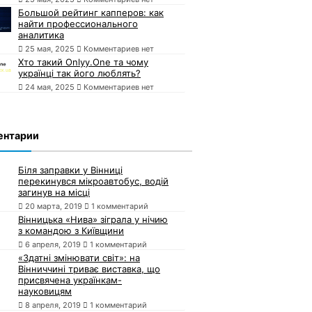
Большой рейтинг капперов: как
найти профессионального
аналитика
25 мая, 2025
Комментариев нет
Хто такий Onlyy.One та чому
українці так його люблять?
24 мая, 2025
Комментариев нет
ентарии
Біля заправки у Вінниці
перекинувся мікроавтобус, водій
загинув на місці
20 марта, 2019
1 комментарий
Вінницька «Нива» зіграла у нічию
з командою з Київщини
6 апреля, 2019
1 комментарий
«Здатні змінювати світ»: на
Вінниччині триває виставка, що
присвячена українкам-
науковицям
8 апреля, 2019
1 комментарий