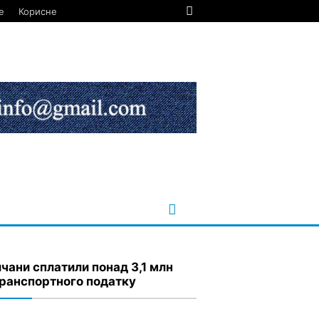
е
Корисне
ичани сплатили понад 3,1 млн
транспортного податку