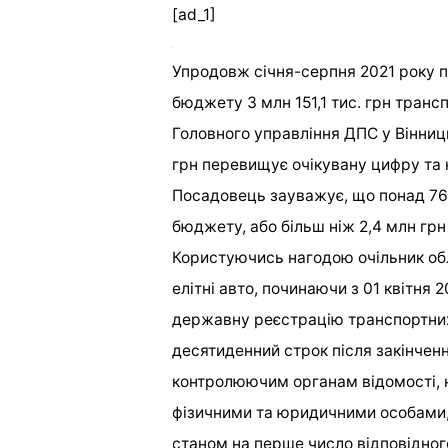
[ad_1]
Упродовж січня-серпня 2021 року п
бюджету 3 млн 151,1 тис. грн транс
Головного управління ДПС у Вінниць
грн перевищує очікувану цифру та н
Посадовець зауважує, що понад 76,6
бюджету, або більш ніж 2,4 млн грн
Користуючись нагодою очільник обл
елітні авто, починаючи з 01 квітня
державну реєстрацію транспортних 
десятиденний строк після закінчен
контролюючим органам відомості, н
фізичними та юридичними особами, 
станом на перше число відповідног