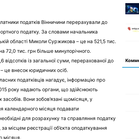
латники податків Вінничини перерахували до
портного податку. За словами начальника
кій області Миколи Суржикова – це на 521,5 тис.
а 72,0 тис. грн більше минулорічного.
Комм
 відсотків із загальної суми, перерахованої до
 – це внесок юридичних осіб.
асних податківців нагадує, інформацію про
 2015 року надають органи, що здійснюють
засобів. Вони зобов’язані щомісяця, у
ня календарного місяця подавати
еобхідні для розрахунку та справляння податку
за місцем реєстрації об’єкта оподаткування
о місяця.