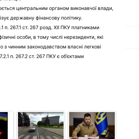
юється центральним органом виконавчої влади,
зує державну фінансову політику.
.1 п. 267.1 ст. 267 розд. ХІІ ПКУ платниками
ізичні особи, в тому числі нерезиденти, які
но з чинним законодавством власні легкові
.2.1 п. 267.2 ст. 267 ПКУ є об’єктами