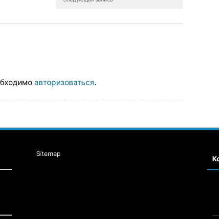
обходимо
авторизоваться
.
Sitemap
К