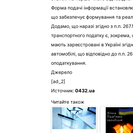
Форма подачі інформації встановл
що забезпечує формування та реалі
Додамо, що наразі згідно з п.п. 267.1
транспортного податку є, зокрема, ф
мають зареєстровані в Україні згід
автомобілі, що відповідно до п.п. 267
оподаткування.
Джерело
[ad_2]
Источник:
0432.ua
Читайте також