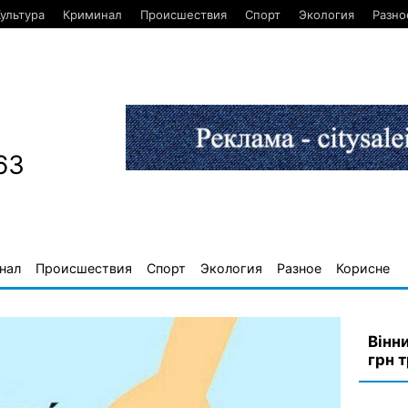
ультура
Криминал
Происшествия
Спорт
Экология
Разно
63
нал
Происшествия
Спорт
Экология
Разное
Корисне
Вінн
грн 