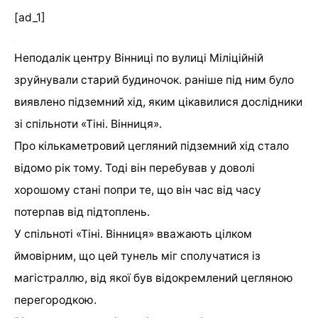
[ad_1]
Неподалік центру Вінниці по вулиці Міліційній
зруйнували старий будиночок. раніше під ним було
виявлено підземний хід, яким цікавилися дослідники
зі спільноти «Тіні. Вінниця».
Про кількаметровий цегляний підземний хід стало
відомо рік тому. Тоді він перебував у доволі
хорошому стані попри те, що він час від часу
потерпав від підтоплень.
У спільноті «Тіні. Вінниця» вважають цілком
ймовірним, що цей тунель міг сполучатися із
магістраллю, від якої був відокремлений цегляною
перегородкою.