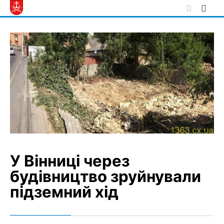
Skip
to
content
У Вінниці через
будівництво зруйнували
підземний хід