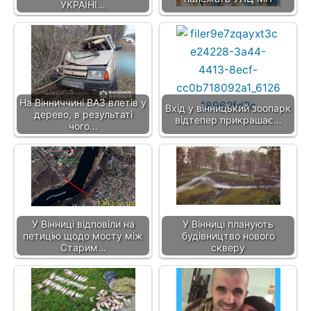
УКРАЇНІ…
На Вінниччині ВАЗ влетів у
Вхід у вінницький зоопарк
дерево, в результаті
відтепер прикрашає…
чого…
У Вінниці відповіли на
У Вінниці планують
петицію щодо мосту між
будівництво нового
Старим…
скверу