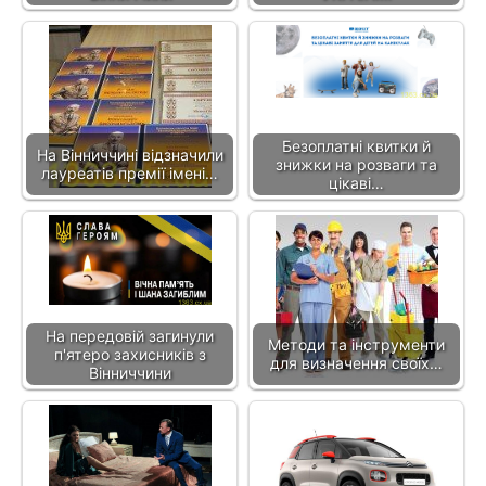
Безоплатні квитки й
На Вінниччині відзначили
знижки на розваги та
лауреатів премії імені…
цікаві…
На передовій загинули
Методи та інструменти
п'ятеро захисників з
для визначення своїх…
Вінниччини