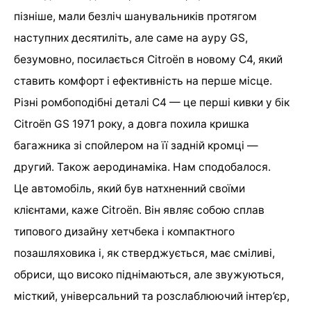
пізніше, мали безліч шанувальників протягом
наступних десятиліть, але саме на ауру GS,
безумовно, посилається Citroën в новому C4, який
ставить комфорт і ефективність на перше місце.
Різні ромбоподібні деталі C4 — це перші кивки у бік
Citroën GS 1971 року, а довга похила кришка
багажника зі спойлером на її задній кромці —
другий. Також аеродинаміка. Нам сподобалося.
Це автомобіль, який був натхненний своїми
клієнтами, каже Citroën. Він являє собою сплав
типового дизайну хетчбека і компактного
позашляховика і, як стверджується, має сміливі,
обриси, що високо піднімаються, але звужуються,
місткий, універсальний та розслаблюючий інтер’єр,