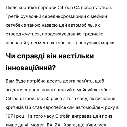
Після короткої перерви Citroen C4 повертається.
Третій сучасний середньорозмірний сімейний
хетчбек з такою назвою цей автомобіль, як
стверджується, продовжує давню традицію
інновацій у сегменті хетчбеків французької марки.
Чи справді він настільки
інноваційний?
Вам буде потрібна досить довга пам’ять, щоб
згадати справді новаторський сімейний хетчбек
Citroën. Пройшло 50 років з того часу, як визнання
критиків GS став європейським автомобілем року в
1971 році, і з того часу Citroën вигравав цей приз
лише двічі. моделі BX, ZX і Xsara, що з’явилися