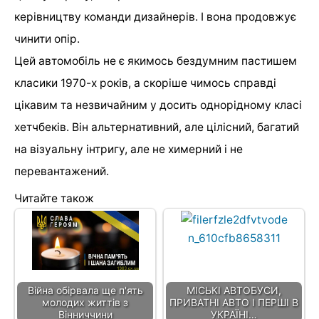
керівництву команди дизайнерів. І вона продовжує
чинити опір.
Цей автомобіль не є якимось бездумним пастишем
класики 1970-х років, а скоріше чимось справді
цікавим та незвичайним у досить однорідному класі
хетчбеків. Він альтернативний, але цілісний, багатий
на візуальну інтригу, але не химерний і не
перевантажений.
Читайте також
Війна обірвала ще п'ять
МІСЬКІ АВТОБУСИ,
молодих життів з
ПРИВАТНІ АВТО І ПЕРШІ В
Вінниччини
УКРАЇНІ…