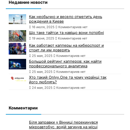
Недавние новости
Как необычно и весело отметить день
рождения в Киеве
16 июля, 2025
Комментариев нет
Що таке тайтси та навіщо вони потрібні
19 июня, 2025
Комментариев нет
Как работают капперы на киберспорт и
стоит ли им доверять
25 мая, 2025
Комментариев нет
Большой рейтинг капперов: как найти
профессионального аналитика
25 мая, 2025
Комментариев нет
Хто такий Onlyy.One та чому українці так
його люблять?
24 мая, 2025
Комментариев нет
Комментарии
Біля заправки у Вінниці перекинувся
мікроавтобус, водій загинув на місці