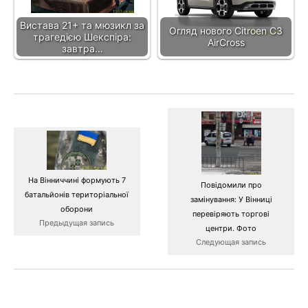
Вистава 21+ та мюзикл за
Огляд нового Citroen C3
трагедією Шекспіра:
AirCross
завтра…
На Вінниччині формують 7
Повідомили про
батальйонів територіальної
замінування: У Вінниці
оборони
перевіряють торгові
Предыдущая запись
центри. Фото
Следующая запись