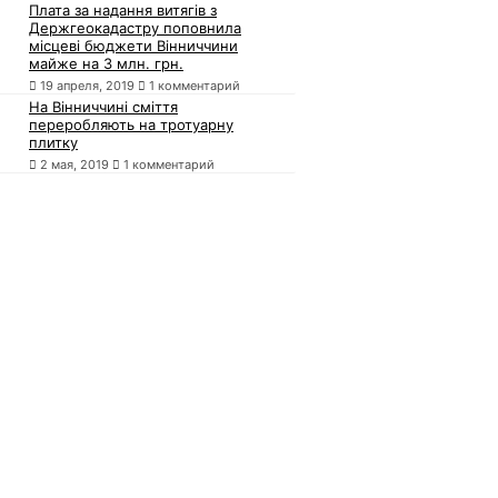
Плата за надання витягів з
Держгеокадастру поповнила
місцеві бюджети Вінниччини
майже на 3 млн. грн.
19 апреля, 2019
1 комментарий
На Вінниччині сміття
переробляють на тротуарну
плитку
2 мая, 2019
1 комментарий