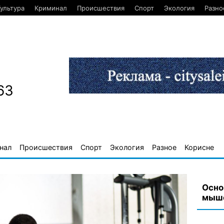
ультура
Криминал
Происшествия
Спорт
Экология
Разно
63
нал
Происшествия
Спорт
Экология
Разное
Корисне
Осно
мыше