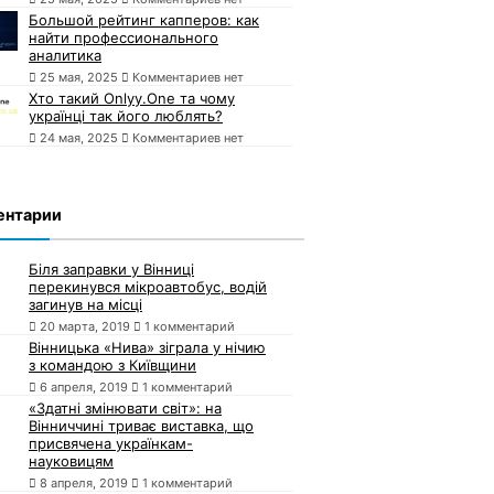
Большой рейтинг капперов: как
найти профессионального
аналитика
25 мая, 2025
Комментариев нет
Хто такий Onlyy.One та чому
українці так його люблять?
24 мая, 2025
Комментариев нет
ентарии
Біля заправки у Вінниці
перекинувся мікроавтобус, водій
загинув на місці
20 марта, 2019
1 комментарий
Вінницька «Нива» зіграла у нічию
з командою з Київщини
6 апреля, 2019
1 комментарий
«Здатні змінювати світ»: на
Вінниччині триває виставка, що
присвячена українкам-
науковицям
8 апреля, 2019
1 комментарий