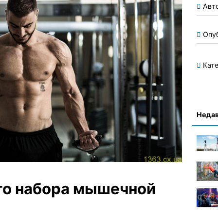
Авт
Опу
Кате
Недав
го набора мышечной