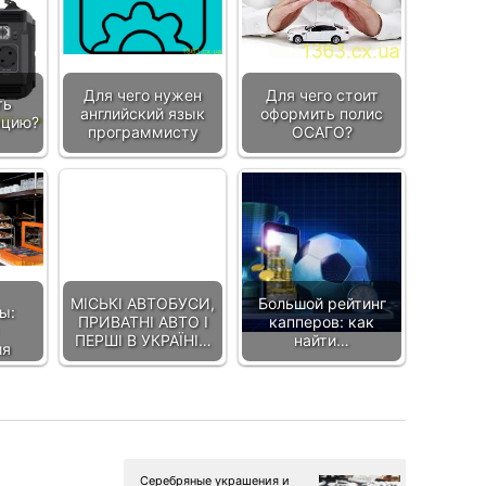
Для чего нужен
Для чего стоит
ть
английский язык
оформить полис
нцию?
программисту
ОСАГО?
МІСЬКІ АВТОБУСИ,
Большой рейтинг
ы:
ПРИВАТНІ АВТО І
капперов: как
ПЕРШІ В УКРАЇНІ…
найти…
ия
Серебряные украшения и