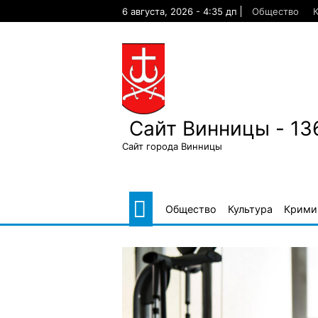
Skip
6 августа, 2026 - 4:35 дп
Общество
К
to
content
Сайт Винницы - 13
Сайт города Винницы
Общество
Культура
Крими