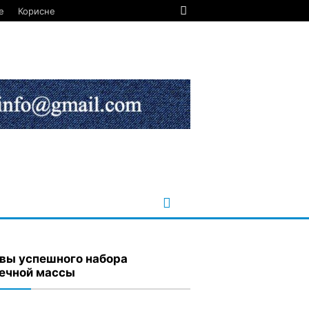
е
Корисне
вы успешного набора
чной массы