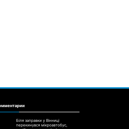
омментарии
Біля заправки у Вінниці
перекинувся мікроавтобус,