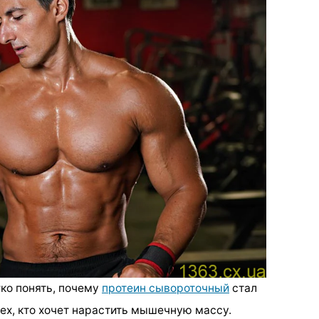
гко понять, почему
протеин сывороточный
стал
ех, кто хочет нарастить мышечную массу.