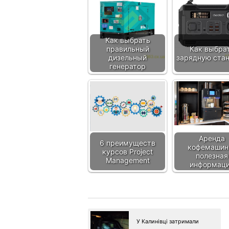
Как выбрать
правильный
Как выбра
дизельный
зарядную ста
генератор
Аренда
6 преимуществ
кофемашин
курсов Project
полезная
Management
информац
У Калинівці затримали