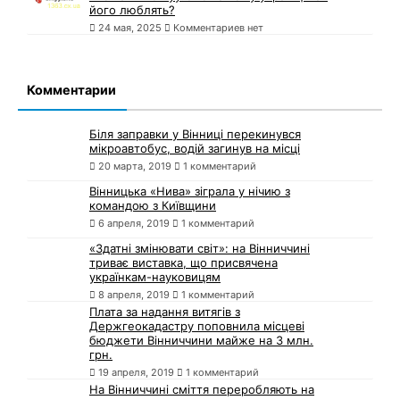
його люблять?
24 мая, 2025
Комментариев нет
Комментарии
Біля заправки у Вінниці перекинувся
мікроавтобус, водій загинув на місці
20 марта, 2019
1 комментарий
Вінницька «Нива» зіграла у нічию з
командою з Київщини
6 апреля, 2019
1 комментарий
«Здатні змінювати світ»: на Вінниччині
триває виставка, що присвячена
українкам-науковицям
8 апреля, 2019
1 комментарий
Плата за надання витягів з
Держгеокадастру поповнила місцеві
бюджети Вінниччини майже на 3 млн.
грн.
19 апреля, 2019
1 комментарий
На Вінниччині сміття переробляють на