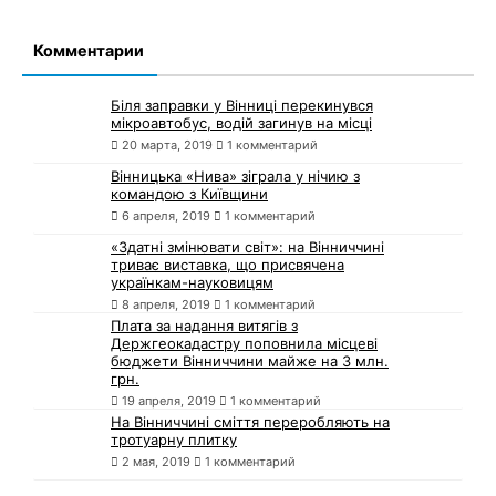
Комментарии
Біля заправки у Вінниці перекинувся
мікроавтобус, водій загинув на місці
20 марта, 2019
1 комментарий
Вінницька «Нива» зіграла у нічию з
командою з Київщини
6 апреля, 2019
1 комментарий
«Здатні змінювати світ»: на Вінниччині
триває виставка, що присвячена
українкам-науковицям
8 апреля, 2019
1 комментарий
Плата за надання витягів з
Держгеокадастру поповнила місцеві
бюджети Вінниччини майже на 3 млн.
грн.
19 апреля, 2019
1 комментарий
На Вінниччині сміття переробляють на
тротуарну плитку
2 мая, 2019
1 комментарий