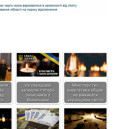
чили
На передовій
Міністерство
За
загинули п'ятеро
енергетики обіцяє
ред
захисників з
не вимикати
ю»
Вінниччини
українцями світло