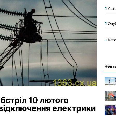
Авт
Опу
Кате
Недав
бстріл 10 лютого
 відключення електрики