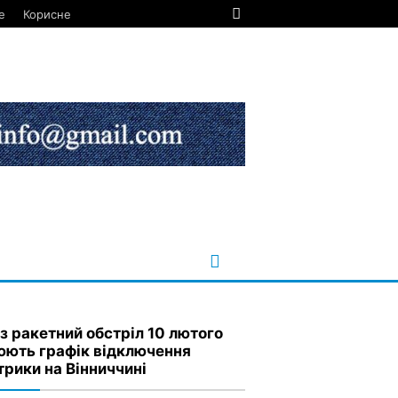
е
Корисне
з ракетний обстріл 10 лютого
юють графік відключення
трики на Вінниччині