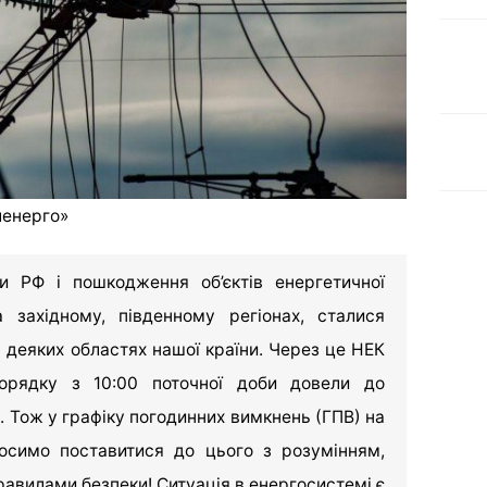
ленерго»
ки РФ і пошкодження об’єктів енергетичної
 західному, південному регіонах, сталися
 деяких областях нашої країни. Через це НЕК
орядку з 10:00 поточної доби довели до
 Тож у графіку погодинних вимкнень (ГПВ) на
росимо поставитися до цього з розумінням,
правилами безпеки! Ситуація в енергосистемі є