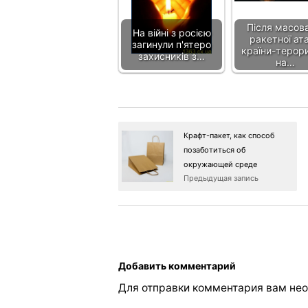
Після масова
На війні з росією
ракетної ат
загинули п'ятеро
країни-терор
захисників з…
на…
Крафт-пакет, как способ
позаботиться об
окружающей среде
Предыдущая запись
Добавить комментарий
Для отправки комментария вам не