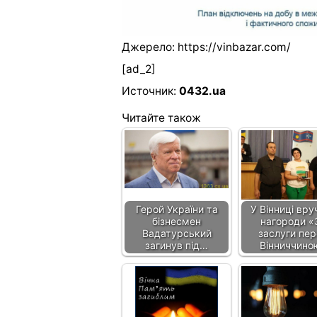
Джерело:
https://vinbazar.com/
[ad_2]
Источник:
0432.ua
Читайте також
Герой України та
У Вінниці вру
бізнесмен
нагороди «
Вадатурський
заслуги пе
загинув під…
Вінниччино