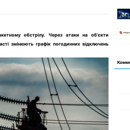
акетному обстрілу. Через атаки на об’єкти
ласті змінюють графік погодинних відключень
Комм