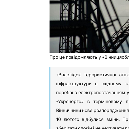
Про це повідомляють у «Вінницяоб
«Внаслідок терористичної ата
інфраструктури в східному та
перебої з електропостачанням у
«Укренерго» в терміновому п
Вінниччини нове розпорядження.
10 лютого відбулися зміни. П
зберігати спокій і не нехтувати 