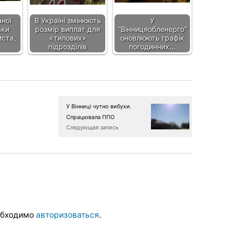
ної
В Україні змінюють
У
аки
розмір виплат для
“Вінницяобленерго”
иста,
«тилових»
оновлюють графік
підрозділів
погодинних…
У Вінниці чутно вибухи.
Спрацювала ППО
Следующая запись
обходимо
авторизоваться
.