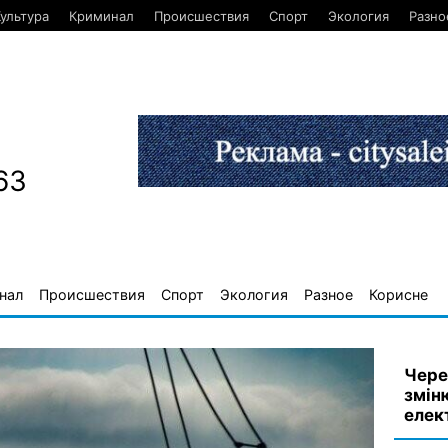
ультура
Криминал
Происшествия
Спорт
Экология
Разно
63
нал
Происшествия
Спорт
Экология
Разное
Корисне
Чере
змін
елек