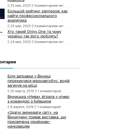
25 мая, 2025
Комментариев нет
Большой рейтинг капперов: как
найти профессионального
аналитика
25 мая, 2025
Комментариев нет
Хто такий Onlyy.One та чому
українці так його люблять?
24 мая, 2025
Комментариев нет
ентарии
Біля заправки у Вінниці
перекинувся мікроавтобус, водій
загинув на місці
20 марта, 2019
1 комментарий
Вінницька «Нива» зіграла у нічию
з командою з Київщини
6 апреля, 2019
1 комментарий
«Здатні змінювати світ»: на
Вінниччині триває виставка, що
присвячена українкам-
науковицям