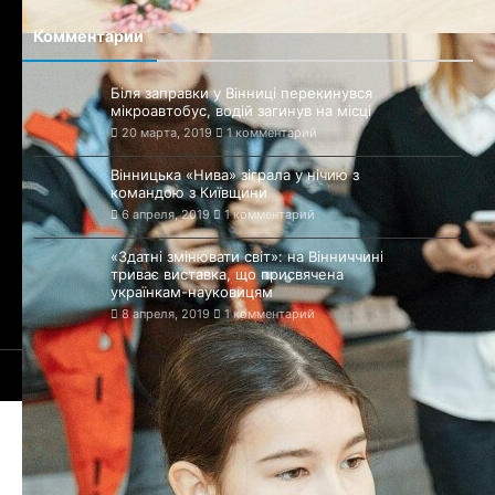
Комментарии
Біля заправки у Вінниці перекинувся
мікроавтобус, водій загинув на місці
20 марта, 2019
1 комментарий
Вінницька «Нива» зіграла у нічию з
командою з Київщини
6 апреля, 2019
1 комментарий
«Здатні змінювати світ»: на Вінниччині
триває виставка, що присвячена
українкам-науковицям
8 апреля, 2019
1 комментарий
© 2016-2025 Сайт Винницы - 1363