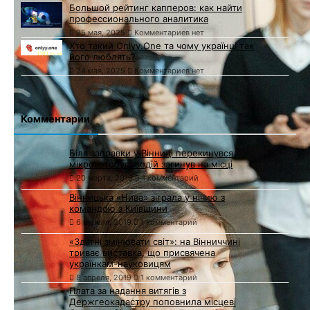
Большой рейтинг капперов: как найти
профессионального аналитика
25 мая, 2025
Комментариев нет
Хто такий Onlyy.One та чому українці так
його люблять?
24 мая, 2025
Комментариев нет
Комментарии
Біля заправки у Вінниці перекинувся
мікроавтобус, водій загинув на місці
20 марта, 2019
1 комментарий
Вінницька «Нива» зіграла у нічию з
командою з Київщини
6 апреля, 2019
1 комментарий
«Здатні змінювати світ»: на Вінниччині
триває виставка, що присвячена
українкам-науковицям
8 апреля, 2019
1 комментарий
Плата за надання витягів з
Держгеокадастру поповнила місцеві