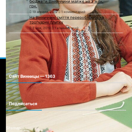
бюджети Вінниччини майже на 3 млн.
грн.
19 апреля, 2019
1 комментарий
На Вінниччині сміття переробляють на
тротуарну плитку
2 мая, 2019
1 комментарий
Сайт Винницы — 1363
Сайт города Винницы
Подписаться
Sitemap