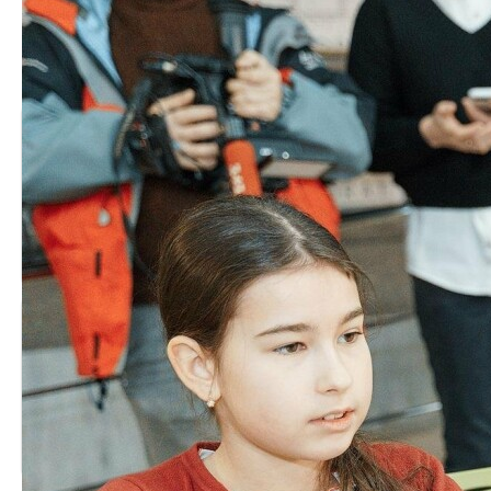
[ad_2]
Источник:
0432.ua
Читайте також
Рідним передали
Сім'ї Героя з Піщанської
державні нагороди
громади на колінах…
загиблих…
Пікап для військових
Автобус, генератор, питна
передали на фронт з
вода: Вінниця
Ладижина
відправила…