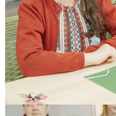
Вінничан просять здати
НА ФРОНТІ ЗАГИНУЛО
кров, щоб допомогти
ШЕСТЕРО ЗАХИСНИКІВ З
пораненим…
ВІННИЧЧИНИ
Троє захисників з
У Вінниці нагородили
Вінниччини віддали своє
ветеранів Другої світової
життя за Україну
війни…