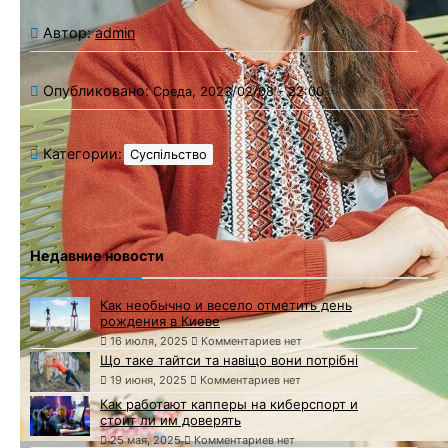
Автор:
admin
Опубликовано:
Среда, 2023/02/08 - 22:00
Категории:
Суспільство
Недавние новости
Как необычно и весело отметить день
рождения в Киеве
16 июля, 2025
Комментариев нет
Що таке тайтси та навіщо вони потрібні
19 июня, 2025
Комментариев нет
Как работают капперы на киберспорт и
стоит ли им доверять
25 мая, 2025
Комментариев нет