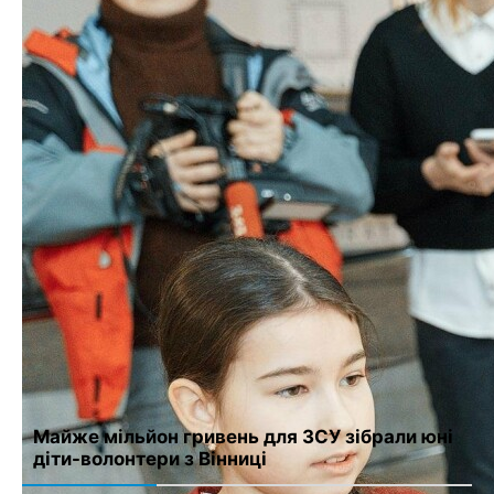
Лечение катаракты в Киеве:
от диагностики до
восстановления после
Війна забрала життя двох
процедуры
Героїв з Вінниччини
Следующая запись
Предыдущая запись
Добавить комментарий
Для отправки комментария вам необходимо
авторизоваться
.
Майже мільйон гривень для ЗСУ зібрали юні
діти-волонтери з Вінниці