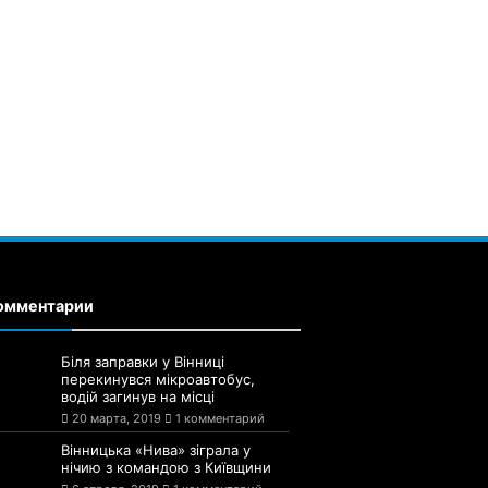
омментарии
Біля заправки у Вінниці
перекинувся мікроавтобус,
водій загинув на місці
20 марта, 2019
1 комментарий
Вінницька «Нива» зіграла у
нічию з командою з Київщини