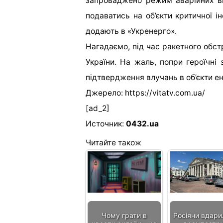
запроваджено режим аварійних в
подаватись на об’єкти критичної і
додають в «Укренерго».
Нагадаємо, під час ракетного обстр
України. На жаль, попри героїчні 
підтвердження влучань в об’єкти ен
Джерело: https://vitatv.com.ua/
[ad_2]
Источник:
0432.ua
Читайте також
Чому грати в
Росіяни вдари