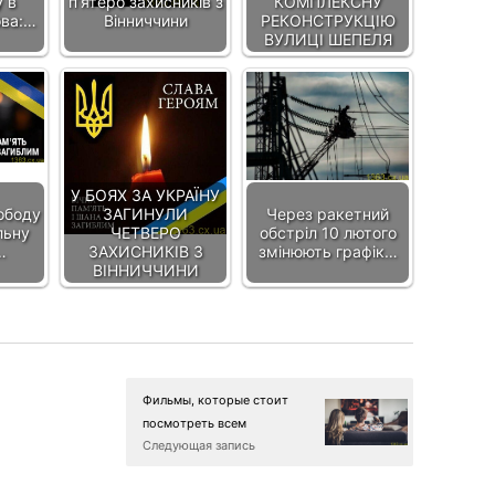
 в
п’ятеро захисників з
КОМПЛЕКСНУ
ова:…
Вінниччини
РЕКОНСТРУКЦІЮ
ВУЛИЦІ ШЕПЕЛЯ
У БОЯХ ЗА УКРАЇНУ
ободу
ЗАГИНУЛИ
Через ракетний
льну
ЧЕТВЕРО
обстріл 10 лютого
…
ЗАХИСНИКІВ З
змінюють графік…
ВІННИЧЧИНИ
Фильмы, которые стоит
посмотреть всем
Следующая запись