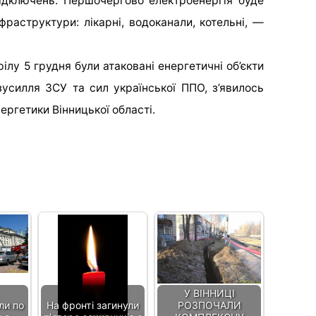
ідключень. Першочергово електроенергія буде
нфраструктури: лікарні, водоканали, котельні, —
ілу 5 грудня були атаковані енергетичні об’єкти
зусилля ЗСУ та сил української ППО, з’явилось
ергетики Вінницької області.
У ВІННИЦІ
ли по
На фронті загинули
РОЗПОЧАЛИ