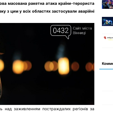
ргова масована ракетна атака країни-терориста
язку з цим у всіх областях застосували аварійні
Комм
ь над заживленням постраждалих регіонів за