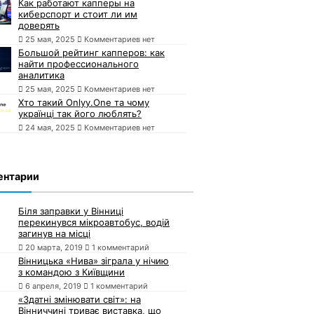
Как работают капперы на
киберспорт и стоит ли им
доверять
25 мая, 2025
Комментариев нет
Большой рейтинг капперов: как
найти профессионального
аналитика
25 мая, 2025
Комментариев нет
Хто такий Onlyy.One та чому
українці так його люблять?
24 мая, 2025
Комментариев нет
ентарии
Біля заправки у Вінниці
перекинувся мікроавтобус, водій
загинув на місці
20 марта, 2019
1 комментарий
Вінницька «Нива» зіграла у нічию
з командою з Київщини
6 апреля, 2019
1 комментарий
«Здатні змінювати світ»: на
Вінниччині триває виставка, що