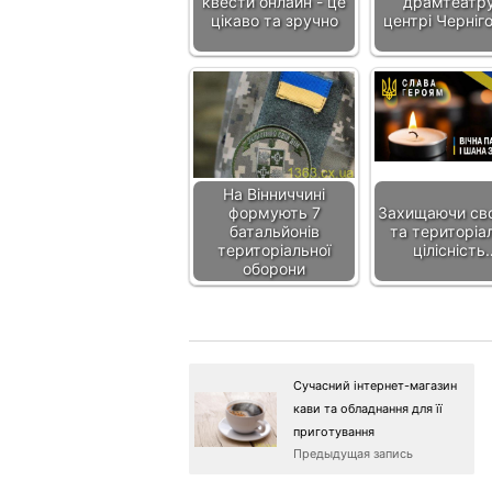
квести онлайн - це
драмтеатру
цікаво та зручно
центрі Черніг
На Вінниччині
формують 7
Захищаючи св
батальйонів
та територіа
територіальної
цілісність
оборони
Сучасний інтернет-магазин
кави та обладнання для її
приготування
Предыдущая запись