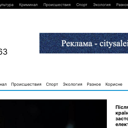
ультура
Криминал
Происшествия
Спорт
Экология
Разно
63
нал
Происшествия
Спорт
Экология
Разное
Корисне
Післ
краї
заст
елек