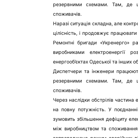
резервними схемами. Там, де 
споживачів.
Наразі ситуація складна, але конт
цілісність, і продовжує працюват
Ремонтні бригади «Укренерго» р
виробниками електроенергії ро
енергооб’єктах Одеської та інших о
Диспетчери та інженери працюют
резервними схемами. Там, де 
споживачів.
Через наслідки обстрілів частина
на повну потужність. У поєднан
зумовить збільшення дефіциту еле
між виробництвом та споживанням