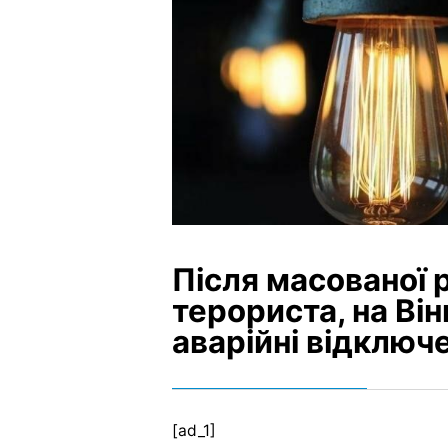
Після масованої р
терориста, на Ві
аварійні відключ
[ad_1]