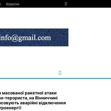
е
Корисне
я масованої ракетної атаки
ни-терориста, на Вінниччині
осовують аварійні відключення
троенергії