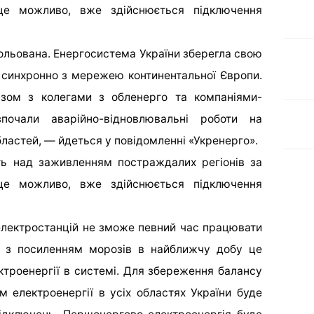
це можливо, вже здійснюється підключення
рольована. Енергосистема України зберегла свою
и синхронно з мережею континентальної Європи.
азом з колегами з обленерго та компаніями-
зпочали аварійно-відновлювальні роботи на
бластей, — йдеться у повідомленні «Укренерго».
ь над заживленням постраждалих регіонів за
це можливо, вже здійснюється підключення
 електростанцій не зможе певний час працювати
ні з посиленням морозів в найближчу добу це
ктроенергії в системі. Для збереження балансу
 електроенергії в усіх областях України буде