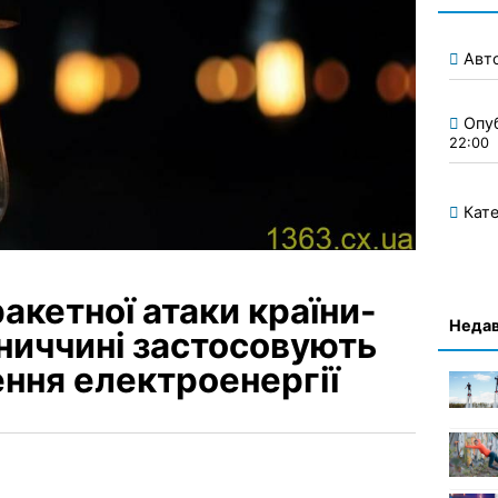
Авт
Опу
22:00
Кате
акетної атаки країни-
Недав
нниччині застосовують
ення електроенергії