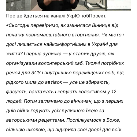
Про це йдеться на каналі УкрЮтюбПроєкт.
«Сьогодні перевіримо, як змінилася Вінниця від
початку повномасштабного вторгнення. Чи місто і
досі лишається найкомфортнішим в Україні для
життя? І перша зупинка — у старих друзів, які
організували волонтерський хаб. Тисячі потрібних
речей для ЗСУ і внутрішньо переміщених осіб, від
рідкого мила до автівок — усе це збирають,
фасують, вантажать і керують колективом у 12
людей. Потім заглянемо до вінничан, що з перших
днів війни годують усіх вуличною їжею за
авторськими рецептами. Поспілкуємося з Боже,
вільною школою, що відкрила свої двері для всіх