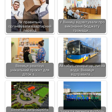
Як правильно
У Вінниці відзвітували про
організувати квартирний
виконання бюджету
переїзд
громади…
Вінниця реалізує
Автобус, генератор, питна
унікальний проєкт для
вода: Вінниця
діток з…
відправила…
Вінничан запрошують
Зірки та легенди футболу