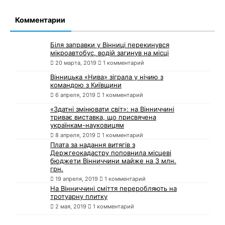
Комментарии
Біля заправки у Вінниці перекинувся
мікроавтобус, водій загинув на місці
20 марта, 2019
1 комментарий
Вінницька «Нива» зіграла у нічию з
командою з Київщини
6 апреля, 2019
1 комментарий
«Здатні змінювати світ»: на Вінниччині
триває виставка, що присвячена
українкам-науковицям
8 апреля, 2019
1 комментарий
Плата за надання витягів з
Держгеокадастру поповнила місцеві
бюджети Вінниччини майже на 3 млн.
грн.
19 апреля, 2019
1 комментарий
На Вінниччині сміття переробляють на
тротуарну плитку
2 мая, 2019
1 комментарий