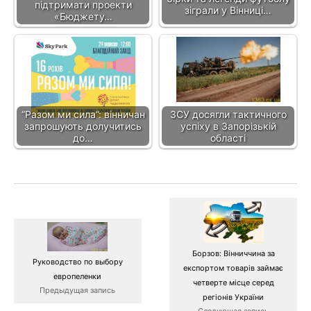
підтримати проекти
зіграли у Вінниці…
«Бюджету…
“Разом ми сила”: вінничан
ЗСУ досягли тактичного
запрошують долучитись
успіху в Запорізькій
до…
області
Борзов: Вінниччина за
Руководство по выбору
експортом товарів займає
европеленки
четверте місце серед
Предыдущая запись
регіонів України
Следующая запись