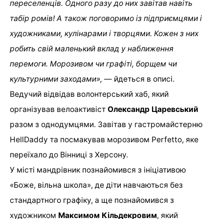
переселенців. Одного разу до них завітав навіть
табір ромів! А також поговоримо із підприємцями і
художниками, кулінарами і творцями. Кожен з них
робить свій маленький вклад у наближення
перемоги. Морозивом чи графіті, борщем чи
культурними заходами»,
— йдеться в описі.
Ведучий відвідав волонтерський хаб, який
організував велоактивіст
Олександр Царевський
разом з однодумцями. Завітав у гастромайстерню
HellDaddy та посмакував морозивом Perfetto, яке
переїхало до Вінниці з Херсону.
У місті мандрівник познайомився з ініціативою
«Боже, вільна школа», де діти навчаються без
стандартного графіку, а ще познайомився з
художником
Максимом Кільдекровим
, який