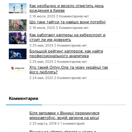
Как необычно и весело отметить день
рождения в Киеве
16 июля, 2025
Комментариев нет
Що таке тайтси та навіщо вони потрібні
19 июня, 2025
Комментариев нет
Как работают капперы на киберспорт и
стоит ли им доверять
25 мая, 2025
Комментариев нет
Большой рейтинг капперов: как найти
профессионального аналитика
25 мая, 2025
Комментариев нет
Хто такий Onlyy.One та чому українці так
його люблять?
24 мая, 2025
Комментариев нет
Комментарии
Біля заправки у Вінниці перекинувся
мікроавтобус, водій загинув на місці
20 марта, 2019
1 комментарий
Вінницька «Нива» зіграла у нічию з