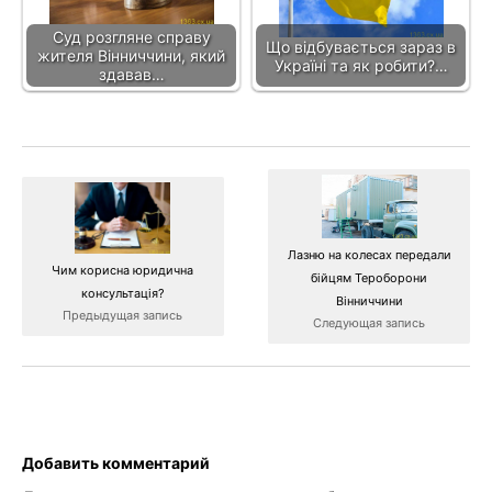
Суд розгляне справу
Що відбувається зараз в
жителя Вінниччини, який
Україні та як робити?…
здавав…
Лазню на колесах передали
Чим корисна юридична
бійцям Тероборони
консультація?
Вінниччини
Предыдущая запись
Следующая запись
Добавить комментарий