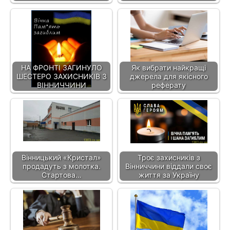
НА ФРОНТІ ЗАГИНУЛО
Як вибрати найкращі
ШЕСТЕРО ЗАХИСНИКІВ З
джерела для якісного
ВІННИЧЧИНИ
реферату
Вінницький «Кристал»
Троє захисників з
продадуть з молотка.
Вінниччини віддали своє
Стартова…
життя за Україну