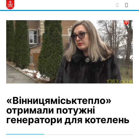
Skip
to
content
«Вінницяміськтепло»
отримали потужні
генератори для котелень