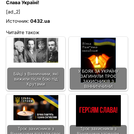
Слава Україні!
[ad_2]
Источник:
0432.ua
Читайте також
У БОЯХ ЗА УКРАЇНУ
Бійці з Вінниччини, які
ЗАГИНУЛИ ТРОЄ
вижили після бою під
ЗАХИСНИКІВ З
Крутами
ВІННИЧЧИНИ
Троє захисників з
Троє захисників з
Вінниччини віддали своє
Вінниччини загинули,