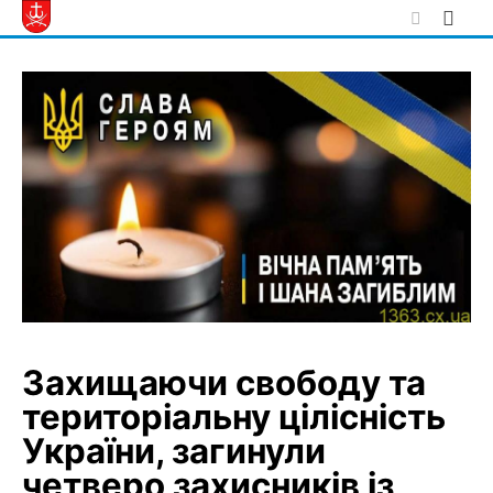
Skip
to
content
Захищаючи свободу та
територіальну цілісність
України, загинули
четверо захисників із