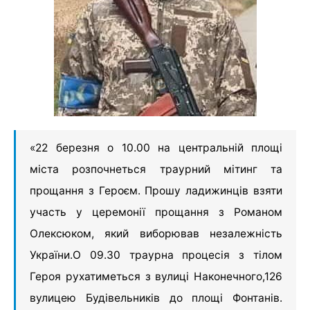
«22 березня о 10.00 на центральній площі
міста розпочнеться траурний мітинг та
прощання з Героєм. Прошу ладижинців взяти
участь у церемонії прощання з Романом
Олексюком, який виборював незалежність
України.О 09.30 траурна процесія з тілом
Героя рухатиметься з вулиці Наконечного,126
вулицею Будівельників до площі Фонтанів.