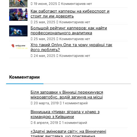
19 июня, 2025
Комментариев нет
Как работают капперы на киберспорт и
стоит ли им доверять
25 мая, 2025
Комментариев нет
Большой рейтинг капперов: как найти
профессионального аналитика
25 мая, 2025
Комментариев нет
Хто такий Onlyy.One та чому українці так
його люблять?
24 мая, 2025
Комментариев нет
Комментарии
Біля заправки у Вінниці перекинувся
мікроавтобус, водій загинув на місці
20 марта, 2019
1 комментарий
Вінницька «Нива» зіграла у нічию з
командою з Київщини
6 апреля, 2019
1 комментарий
«Здатні змінювати світ»: на Вінниччині
триває виставка, що присвячена