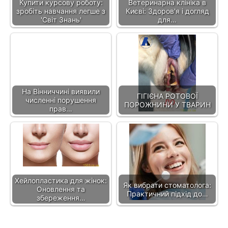
Купити курсову роботу:
Ветеринарна клініка в
зробіть навчання легше з
Києві: Здоров'я і догляд
'Світ Знань'
для…
На Вінниччині виявили
ГІГІЄНА РОТОВОЇ
численні порушення
ПОРОЖНИНИ У ТВАРИН
прав…
Хейлопластика для жінок:
Як вибрати стоматолога:
Оновлення та
Практичний підхід до…
збереження…