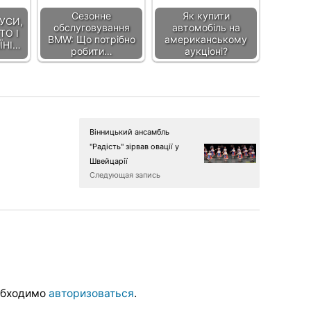
Сезонне
Як купити
УСИ,
обслуговування
автомобіль на
ТО І
BMW: Що потрібно
американському
ЇНІ…
робити…
аукціоні?
Вінницький ансамбль
"Радість" зірвав овації у
Швейцарії
Следующая запись
обходимо
авторизоваться
.