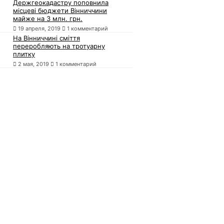
Держгеокадастру поповнила
місцеві бюджети Вінниччини
майже на 3 млн. грн.
19 апреля, 2019
1 комментарий
На Вінниччині сміття
переробляють на тротуарну
плитку
2 мая, 2019
1 комментарий