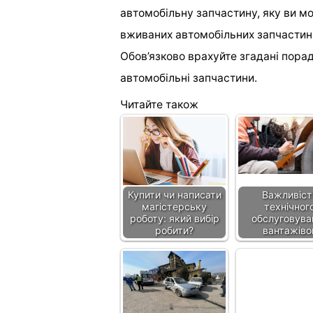
автомобільну запчастину, яку ви м
вживаних автомобільних запчастин
Обов’язково врахуйте згадані порад
автомобільні запчастини.
Читайте також
Купити чи написати
Важливіст
магістерську
технічног
роботу: який вибір
обслуговува
робити?
вантажіво