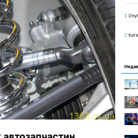
Опу
Кате
Недав
х автозапчастин