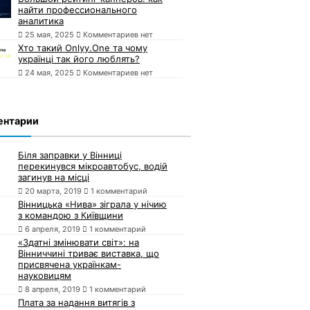
найти профессионального
аналитика
25 мая, 2025
Комментариев нет
Хто такий Onlyy.One та чому
українці так його люблять?
24 мая, 2025
Комментариев нет
ентарии
Біля заправки у Вінниці
перекинувся мікроавтобус, водій
загинув на місці
20 марта, 2019
1 комментарий
Вінницька «Нива» зіграла у нічию
з командою з Київщини
6 апреля, 2019
1 комментарий
«Здатні змінювати світ»: на
Вінниччині триває виставка, що
присвячена українкам-
науковицям
8 апреля, 2019
1 комментарий
Плата за надання витягів з