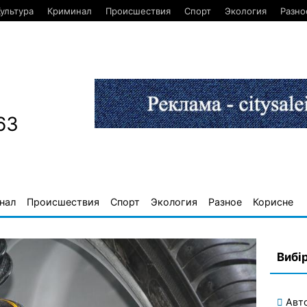
ультура
Криминал
Происшествия
Спорт
Экология
Разно
63
нал
Происшествия
Спорт
Экология
Разное
Корисне
Вибі
Авт