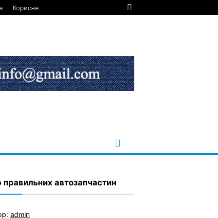
е
Корисне
р правильних автозапчастин
ор:
admin