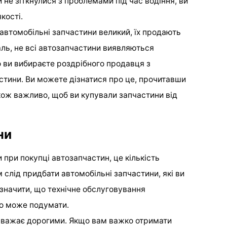
 не зіткнулися з проблемами під час водіння, ви
кості.
автомобільні запчастини великий, їх продають
аль, не всі автозапчастини виявляються
о ви вибираєте роздрібного продавця з
астини. Ви можете дізнатися про це, прочитавши
акож важливо, щоб ви купували запчастини від
ни
 при покупці автозапчастин, це кількість
м слід придбати автомобільні запчастини, які ви
значити, що технічне обслуговування
то може подумати.
то вважає дорогими. Якщо вам важко отримати