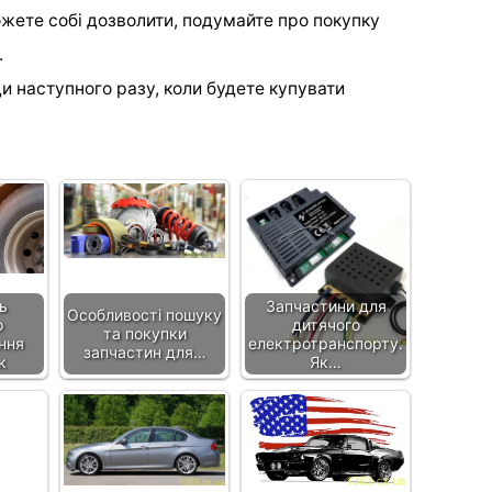
ожете собі дозволити, подумайте про покупку
.
и наступного разу, коли будете купувати
ь
Запчастини для
Особливості пошуку
о
дитячого
та покупки
ння
електротранспорту.
запчастин для…
к
Як…