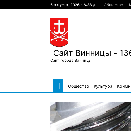
Skip
6 августа, 2026 - 8:38 дп
Общество
К
to
content
Сайт Винницы - 13
Сайт города Винницы
Общество
Культура
Крими