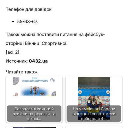
Телефон для довідок:
55-68-67.
Також можна поставити питання на фейсбук-
сторінці Вінниці Спортивної.
[ad_2]
Источник:
0432.ua
Читайте також
Безоплатні квитки й
На чемпіонаті Європи
знижки на розваги та
вінницькі спортсмени
цікаві…
вибороли 4…