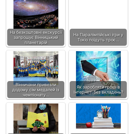
На безкоштовні екскурсії
На Паралімпійські ігри у
запрошує Вінницький
Токіо поїдуть троє…
планетарій
Вінничани привезли
Як заробляти гроші в
додому сім медалей із
Інтернеті без вкладень?
чемпіонату…