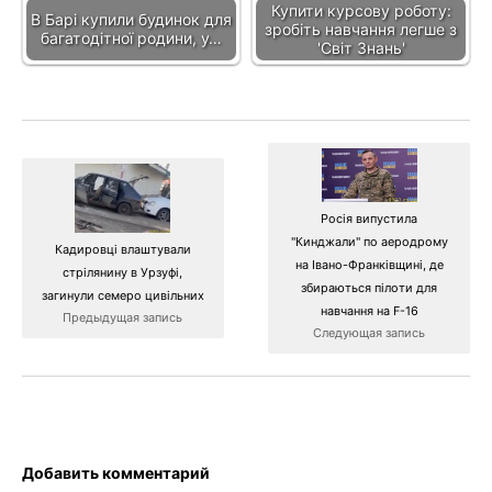
Купити курсову роботу:
В Барі купили будинок для
зробіть навчання легше з
багатодітної родини, у…
'Світ Знань'
Росія випустила
"Кинджали" по аеродрому
Кадировці влаштували
на Івано-Франківщині, де
стрілянину в Урзуфі,
збираються пілоти для
загинули семеро цивільних
навчання на F-16
Предыдущая запись
Следующая запись
Добавить комментарий